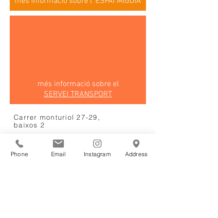
més informació sobre l' ESPAI MIGDIA
més informació sobre el
SERVEI TRANSPORT
Carrer monturiol 27-29,
baixos 2
Phone
Email
Instagram
Address
08018,
Barcelona
Tel.
93 303 39
82
jocviu@jocviu.ca