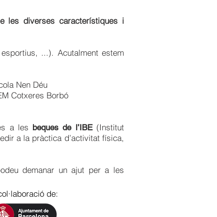
 les diverses característiques i
esportius, ...). Acutalment estem
Nen Déu
res Borbó
cés a les
(Institut
beques de l’IBE
r a la pràctica d’activitat física,
podeu demanar un ajut per a les
ol·laboració de: