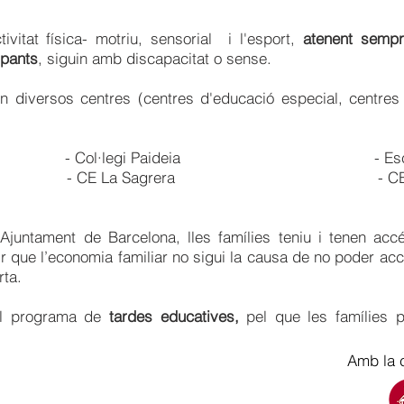
ivitat física- motriu, sensorial i l'esport,
atenent sempre
ipants
, siguin amb discapacitat o sense.
n diversos centres (centres d'educació especial, centres 
nts - Col·legi Paideia - Escola 
 - CE La Sagrera - CEM Cotxe
Ajuntament de Barcelona, lles famílies teniu i tenen ac
que l’economia familiar no sigui la causa de no poder accedi
rta.
el programa de
tardes educatives,
pel que les famílies 
Amb la c