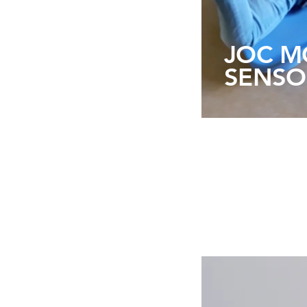
JOC MO
SENSO