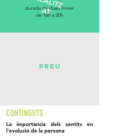
R
E
A
L
IT
Z
durada de dues hores
A
T
de 18h a 20h
preu
CONTINGUTS
La importància dels sentits en
l'evolució de la persona