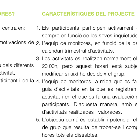
ORES?
CARACTERÍSTIQUES DEL PROJECTE
 centra en:
Els participants participen activament 
sempre en funció de les seves inquietuds
i motivacions de
L’equip de monitores, en funció de la 
calendari trimestral d’activitats.
Les activitats es realitzen normalment 
ó dels diferents
20:00h, però aquest horari està subjec
ivitat.
modificar si així ho decideix el grup.
ticipant i de la
L’equip de monitores, a mida que es fan
guia d’activitats en la que es registre
activitat i en el que es fa una avaluació
participants. D’aquesta manera, amb 
d’activitats realitzades i valorades.
L'objectiu comú és establir i potenciar el
de grup que resulta de trobar-se i comp
hores tots els dissabtes.