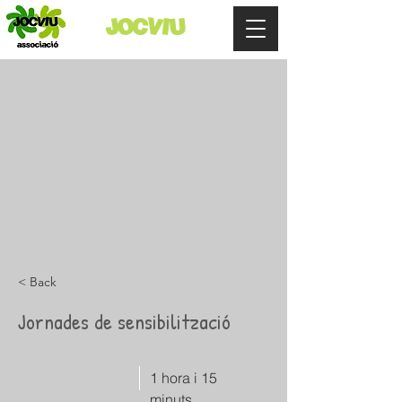
JOCVIU
< Back
Jornades de sensibilització
1 hora i 15
minuts