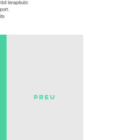
bit terapèutic
port.
its
preu