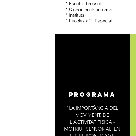
* Escoles bressol
* Cicle infantil- primària
* Instituts
* Escoles d’E. Especial
programa
"LA IMPORTÀNCIA DEL
MOVIMENT, DE
L'ACTIVITAT FÍSICA -
MOTRIU I SENSORIAL, EN
LES PERSONES AMB