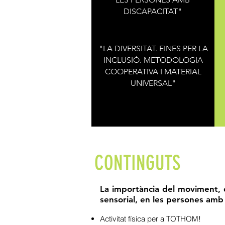
DISCAPACITAT"
"LA DIVERSITAT. EINES PER LA
INCLUSIÓ. METODOLOGIA
COOPERATIVA I MATERIAL
UNIVERSAL"
CONTINGUTS
La importància del moviment, de 
sensorial, en les persones amb 
Activitat física per a TOTHOM!