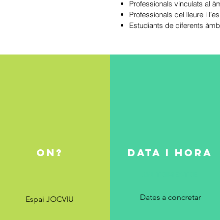
Professionals vinculats al àm
Professionals del lleure i l’es
Estudiants de diferents àmb
on?
DATA I HORA
2N TRIMESTRE
Dates a concretar
Espai JOCVIU